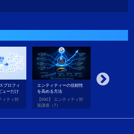
ネスプロフィ
エンティティーの信頼性
内部対策も外部
ビューだけ
を高める方法
璧にやったのに
法
がらない理由と
ンティティ対
【692】 エンティティ対
【691】 エンテ
策講座（7）
策講座（6）