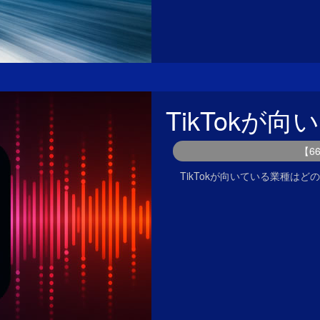
TikTokが
【6
TikTokが向いている業種は