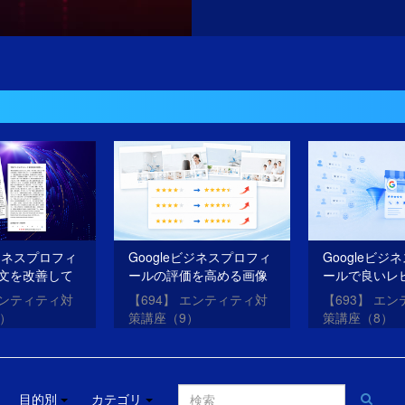
ビジネスプロフィ
Googleビジネスプロフィ
Googleビジ
文を改善して
ールの評価を高める画像
ールで良いレ
O・AIOを成功
を投稿する方法
を獲得する方
エンティティ対
【694】 エンティティ対
【693】 エ
0）
策講座（9）
策講座（8）
目的別
カテゴリ