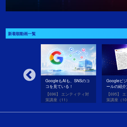
新着順動画一覧
いSEOだけのサ
GoogleもAIも、SNSのコ
Google
oogleは許さな
コを見ている！
ールの紹介
SEO・ME
oogleアップデー
【696】 エンティティ対
【695】 
させる方法
？
策講座（11）
策講座（1