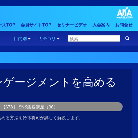
スTOP
会員サイトTOP
セミナービデオ
入会案内
お問合せ
目的別
カテゴリ
でエンゲージメントを高める
【678】 SNS集客講座（36）
トを高める方法を鈴木将司が詳しく解説します。