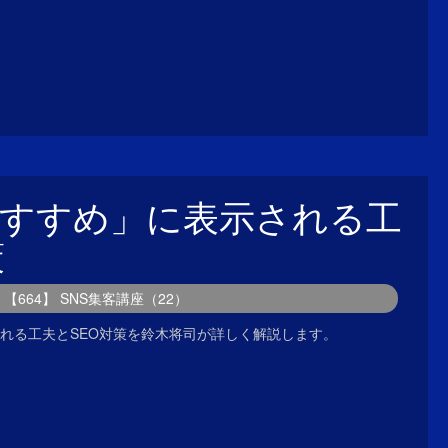
の「おすすめ」に表示される工
策
【664】 SNS集客講座（22）
示される工夫とSEO対策を鈴木将司が詳しく解説します。