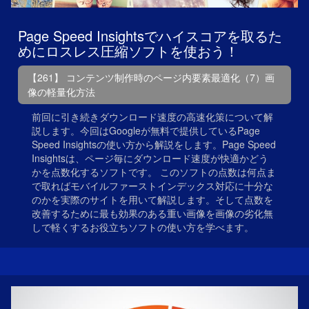
Page Speed Insightsでハイスコアを取るた
めにロスレス圧縮ソフトを使おう！
【261】 コンテンツ制作時のページ内要素最適化（7）画
像の軽量化方法
前回に引き続きダウンロード速度の高速化策について解
説します。今回はGoogleが無料で提供しているPage
Speed Insightsの使い方から解説をします。Page Speed
Insightsは、ページ毎にダウンロード速度が快適かどう
かを点数化するソフトです。 このソフトの点数は何点ま
で取ればモバイルファーストインデックス対応に十分な
のかを実際のサイトを用いて解説します。そして点数を
改善するために最も効果のある重い画像を画像の劣化無
しで軽くするお役立ちソフトの使い方を学べます。