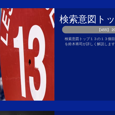
検索意図ト
【455】 
検索意図トップ１３の１３個目
を鈴木将司が詳しく解説します