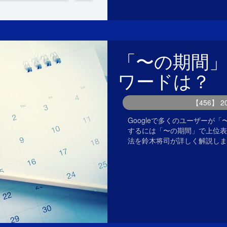
「〜の期間
ワードは？
【456】 
Googleで多くのユーザー
するには「〜の期間」で上位表
法を鈴木将司が詳しく解説しま