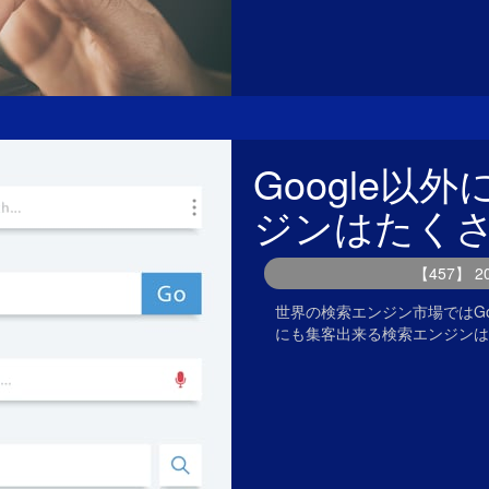
Google
ジンはたく
【457】 
世界の検索エンジン市場ではGo
にも集客出来る検索エンジンは