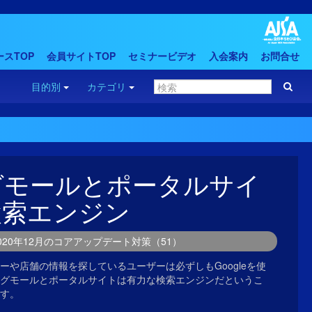
スTOP
会員サイトTOP
セミナービデオ
入会案内
お問合せ
目的別
カテゴリ
グモールとポータルサイ
検索エンジン
2020年12月のコアアップデート対策（51）
ーや店舗の情報を探しているユーザーは必ずしもGoogleを使
グモールとポータルサイトは有力な検索エンジンだというこ
す。