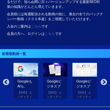
るだけで、知らぬ間に日々バージョンアップする最新SEO対
策の知識がどんどん増えていきます。
会員様には毎週配信される動画の他に、過去の全てのバックナ
ンバー動画（２００本超）をご視聴していただけます。
入会のご案内は
こちら
です
会員の方へ、ログインは
こちら
です
新着順動画一覧
無
Googleも
Googleビ
Googleビ
Go
だ
AIも、
ジネスプ
ジネスプ
ジ
イ
SNSのコ
ロフィー
ロフィー
ロ
【696】 エ
【695】 エ
【694】 エ
【6
コを見て
ルの紹介
ルの評価
ル
アッ
ンティティ
ンティティ
ンティティ
ン
eは
いる！
文を改善
を高める
レ
と
対策講座
対策講座
対策講座
対
（11）
（10）
（9）
（
して
画像を投
だ