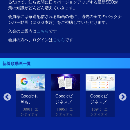
るだけで、知らぬ間に日々バージョンアップする最新SEO対
策の知識がどんどん増えていきます。
会員様には毎週配信される動画の他に、過去の全てのバックナ
ンバー動画（２００本超）をご視聴していただけます。
入会のご案内は
こちら
です
会員の方へ、ログインは
こちら
です
新着順動画一覧
無
Googleも
Googleビ
Googleビ
Go
だ
AIも、
ジネスプ
ジネスプ
ジ
イ
SNSのコ
ロフィー
ロフィー
ロ
【696】 エ
【695】 エ
【694】 エ
【6
コを見て
ルの紹介
ルの評価
ル
アッ
ンティティ
ンティティ
ンティティ
ン
eは
いる！
文を改善
を高める
レ
と
対策講座
対策講座
対策講座
対
（11）
（10）
（9）
（
して
画像を投
だ