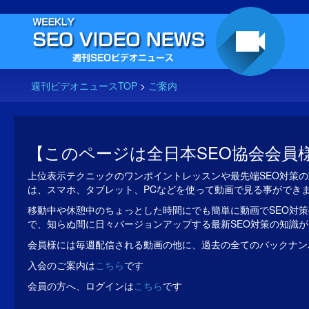
週刊ビデオニュースTOP
>
ご案内
【このページは全日本SEO協会会員
上位表示テクニックのワンポイントレッスンや最先端SEO対策の
は、スマホ、タブレット、PCなどを使って動画で見る事ができ
移動中や休憩中のちょっとした時間にでも簡単に動画でSEO対策
で、知らぬ間に日々バージョンアップする最新SEO対策の知識
会員様には毎週配信される動画の他に、過去の全てのバックナン
入会のご案内は
こちら
です
会員の方へ、ログインは
こちら
です