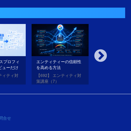
ネスプロフィ
エンティティーの信頼性
内部対策も外部
ビューだけ
を高める方法
璧にやったのに
法
がらない理由と
ンティティ対
【692】 エンティティ対
【691】 エンテ
策講座（7）
策講座（6）
問合せ