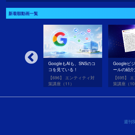
新着順動画一覧
いSEOだけのサ
GoogleもAIも、SNSのコ
Google
oogleは許さな
コを見ている！
ールの紹介
SEO・ME
oogleアップデー
【696】 エンティティ対
【695】 
させる方法
？
策講座（11）
策講座（1
週刊S