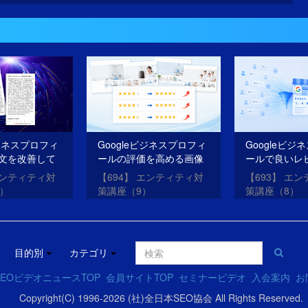
ビジネスプロフィ
Googleビジネスプロフィ
Googleビジ
文を改善して
ールの評価を高める画像
ールで良いレ
O・AIOを成功
を投稿する方法
を獲得する方
エンティティ対
【694】 エンティティ対
【693】 エ
0）
策講座（9）
策講座（8）
目的別
カテゴリ
EOビデオニュースTOP
会員サイトTOP
セミナービデオ
入会案内
お
Copyright(C) 1996-2026 (社)全日本SEO協会 All Rights Reserved.