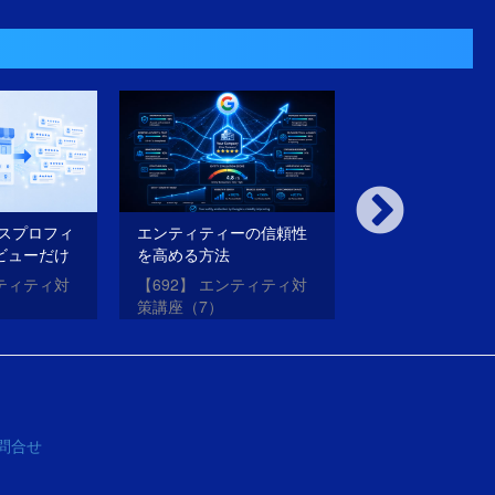
ネスプロフィ
エンティティーの信頼性
内部対策も外部
ビューだけ
を高める方法
璧にやったのに
法
がらない理由と
ンティティ対
【692】 エンティティ対
【691】 エンテ
策講座（7）
策講座（6）
問合せ