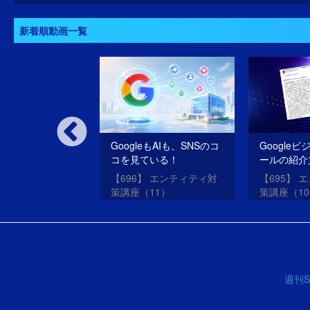
新着順動画一覧
いSEOだけのサ
GoogleもAIも、SNSのコ
Google
oogleは許さな
コを見ている！
ールの紹介
SEO・ME
oogleアップデー
【696】 エンティティ対
【695】 
させる方法
？
策講座（11）
策講座（1
週刊S