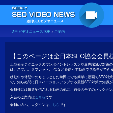
週刊ビデオニュースTOP
>
ご案内
【このページは全日本SEO協会会員
上位表示テクニックのワンポイントレッスンや最先端SEO対策の
は、スマホ、タブレット、PCなどを使って動画で見る事ができ
移動中や休憩中のちょっとした時間にでも簡単に動画でSEO対策
で、知らぬ間に日々バージョンアップする最新SEO対策の知識
会員様には毎週配信される動画の他に、過去の全てのバックナン
入会のご案内は
こちら
です
会員の方へ、ログインは
こちら
です