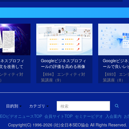
ビジネスプロフィ
Googleビジネスプロフィ
Googleビジ
文を改善して
ールの評価を高める画像
ールで良いレ
O・AIOを成功
を投稿する方法
を獲得する方
エンティティ対
【694】 エンティティ対
【693】 エ
0）
策講座（9）
策講座（8）
目的別
カテゴリ
EOビデオニュースTOP
会員サイトTOP
セミナービデオ
入会案内
お
Copyright(C) 1996-2026 (社)全日本SEO協会 All Rights Reserved.