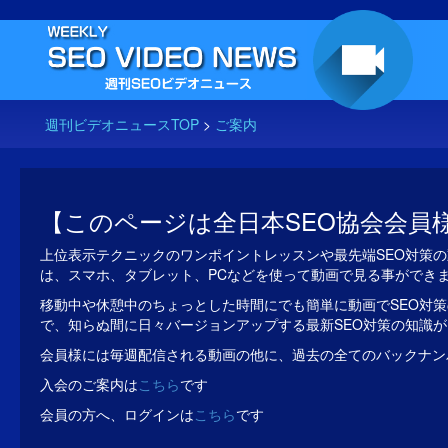
週刊ビデオニュースTOP
>
ご案内
【このページは全日本SEO協会会員
上位表示テクニックのワンポイントレッスンや最先端SEO対策の
は、スマホ、タブレット、PCなどを使って動画で見る事ができ
移動中や休憩中のちょっとした時間にでも簡単に動画でSEO対策
で、知らぬ間に日々バージョンアップする最新SEO対策の知識
会員様には毎週配信される動画の他に、過去の全てのバックナン
入会のご案内は
こちら
です
会員の方へ、ログインは
こちら
です