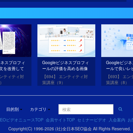
ビジネスプロフィ
Googleビジネスプロフィ
Googleビジ
文を改善して
ールの評価を高める画像
ールで良いレ
O・AIOを成功
を投稿する方法
を獲得する方
エンティティ対
【694】 エンティティ対
【693】 エ
0）
策講座（9）
策講座（8）
目的別
カテゴリ
EOビデオニュースTOP
会員サイトTOP
セミナービデオ
入会案内
お
Copyright(C) 1996-2026 (社)全日本SEO協会 All Rights Reserved.