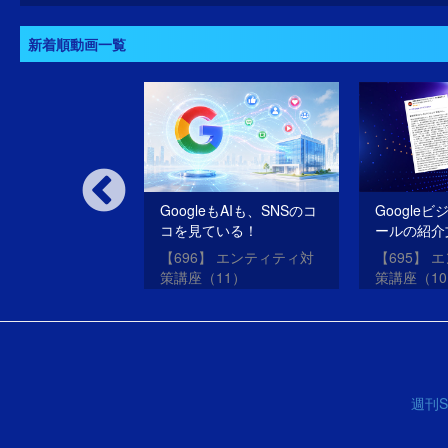
新着順動画一覧
いSEOだけのサ
GoogleもAIも、SNSのコ
Google
oogleは許さな
コを見ている！
ールの紹介
SEO・ME
oogleアップデー
【696】 エンティティ対
【695】 
させる方法
？
策講座（11）
策講座（1
週刊S