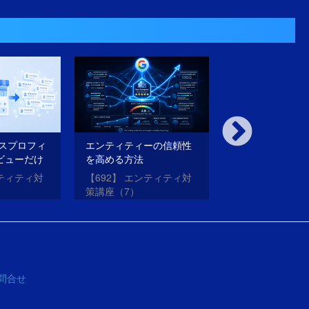
ネスプロフィ
エンティティーの信頼性
内部対策も外部
ビューだけ
を高める方法
璧にやったのに
法
がらない理由と
ンティティ対
【692】 エンティティ対
【691】 エンテ
策講座（7）
策講座（6）
問合せ