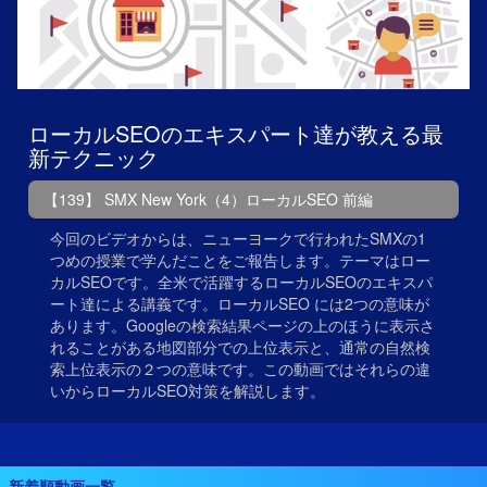
ローカルSEOのエキスパート達が教える最
新テクニック
【139】 SMX New York（4）ローカルSEO 前編
今回のビデオからは、ニューヨークで行われたSMXの1
つめの授業で学んだことをご報告します。テーマはロー
カルSEOです。全米で活躍するローカルSEOのエキスパ
ート達による講義です。ローカルSEO には2つの意味が
あります。Googleの検索結果ページの上のほうに表示さ
れることがある地図部分での上位表示と、通常の自然検
索上位表示の２つの意味です。この動画ではそれらの違
いからローカルSEO対策を解説します。
新着順動画一覧