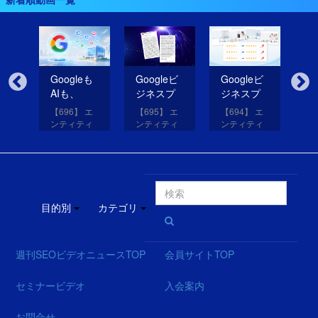
無
Googleも
Googleビ
Googleビ
Go
だ
AIも、
ジネスプ
ジネスプ
ジ
イ
SNSのコ
ロフィー
ロフィー
ロ
【696】 エ
【695】 エ
【694】 エ
【6
コを見て
ルの紹介
ルの評価
ル
アッ
ンティティ
ンティティ
ンティティ
ン
eは
いる！
文を改善
を高める
レ
と
対策講座
対策講座
対策講座
対
（11）
（10）
（9）
（
して
画像を投
だ
SEO・
稿する方
得
MEO・
法
法
AIOを成功
させる方
目的別
カテゴリ
法
週刊SEOビデオニュースTOP
会員サイトTOP
セミナービデオ
入会案内
お問合せ