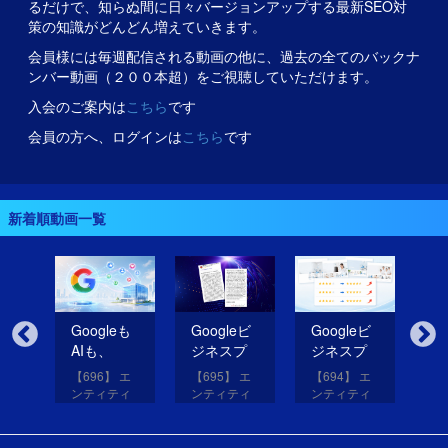
るだけで、知らぬ間に日々バージョンアップする最新SEO対
策の知識がどんどん増えていきます。
会員様には毎週配信される動画の他に、過去の全てのバックナ
ンバー動画（２００本超）をご視聴していただけます。
入会のご案内は
こちら
です
会員の方へ、ログインは
こちら
です
新着順動画一覧
無
Googleも
Googleビ
Googleビ
Go
だ
AIも、
ジネスプ
ジネスプ
ジ
イ
SNSのコ
ロフィー
ロフィー
ロ
【696】 エ
【695】 エ
【694】 エ
【6
コを見て
ルの紹介
ルの評価
ル
アッ
ンティティ
ンティティ
ンティティ
ン
eは
いる！
文を改善
を高める
レ
と
対策講座
対策講座
対策講座
対
（11）
（10）
（9）
（
して
画像を投
だ