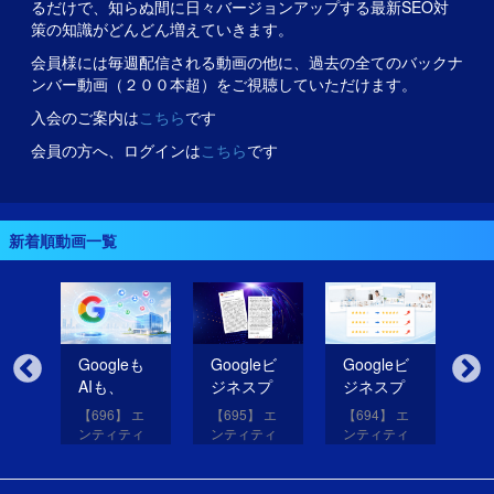
るだけで、知らぬ間に日々バージョンアップする最新SEO対
策の知識がどんどん増えていきます。
会員様には毎週配信される動画の他に、過去の全てのバックナ
ンバー動画（２００本超）をご視聴していただけます。
入会のご案内は
こちら
です
会員の方へ、ログインは
こちら
です
新着順動画一覧
無
Googleも
Googleビ
Googleビ
Go
だ
AIも、
ジネスプ
ジネスプ
ジ
イ
SNSのコ
ロフィー
ロフィー
ロ
【696】 エ
【695】 エ
【694】 エ
【6
コを見て
ルの紹介
ルの評価
ル
アッ
ンティティ
ンティティ
ンティティ
ン
eは
いる！
文を改善
を高める
レ
と
対策講座
対策講座
対策講座
対
（11）
（10）
（9）
（
して
画像を投
だ