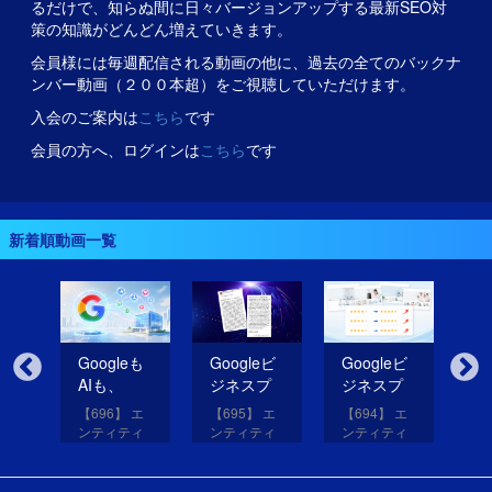
るだけで、知らぬ間に日々バージョンアップする最新SEO対
策の知識がどんどん増えていきます。
会員様には毎週配信される動画の他に、過去の全てのバックナ
ンバー動画（２００本超）をご視聴していただけます。
入会のご案内は
こちら
です
会員の方へ、ログインは
こちら
です
新着順動画一覧
無
Googleも
Googleビ
Googleビ
Go
だ
AIも、
ジネスプ
ジネスプ
ジ
イ
SNSのコ
ロフィー
ロフィー
ロ
【696】 エ
【695】 エ
【694】 エ
【6
コを見て
ルの紹介
ルの評価
ル
アッ
ンティティ
ンティティ
ンティティ
ン
eは
いる！
文を改善
を高める
レ
と
対策講座
対策講座
対策講座
対
（11）
（10）
（9）
（
して
画像を投
だ