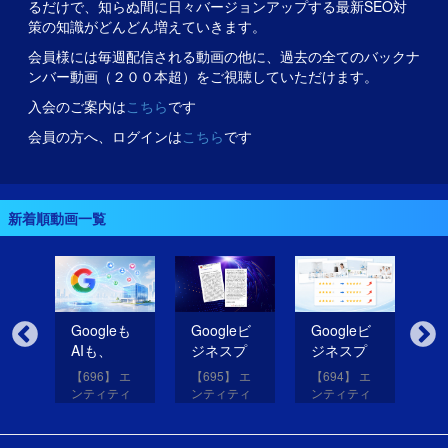
るだけで、知らぬ間に日々バージョンアップする最新SEO対
策の知識がどんどん増えていきます。
会員様には毎週配信される動画の他に、過去の全てのバックナ
ンバー動画（２００本超）をご視聴していただけます。
入会のご案内は
こちら
です
会員の方へ、ログインは
こちら
です
新着順動画一覧
無
Googleも
Googleビ
Googleビ
Go
だ
AIも、
ジネスプ
ジネスプ
ジ
イ
SNSのコ
ロフィー
ロフィー
ロ
【696】 エ
【695】 エ
【694】 エ
【6
コを見て
ルの紹介
ルの評価
ル
アッ
ンティティ
ンティティ
ンティティ
ン
eは
いる！
文を改善
を高める
レ
と
対策講座
対策講座
対策講座
対
（11）
（10）
（9）
（
して
画像を投
だ