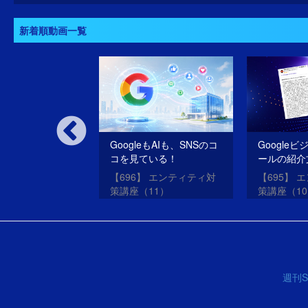
新着順動画一覧
いSEOだけのサ
GoogleもAIも、SNSのコ
Google
oogleは許さな
コを見ている！
ールの紹介
SEO・ME
oogleアップデー
【696】 エンティティ対
【695】 
させる方法
？
策講座（11）
策講座（1
週刊S