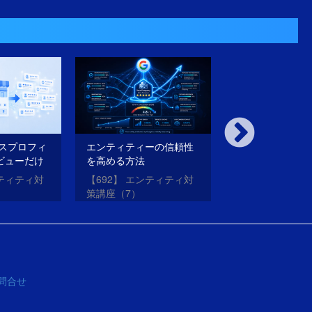
ネスプロフィ
エンティティーの信頼性
内部対策も外部
ビューだけ
を高める方法
璧にやったのに
法
がらない理由と
ンティティ対
【692】 エンティティ対
【691】 エンテ
策講座（7）
策講座（6）
問合せ