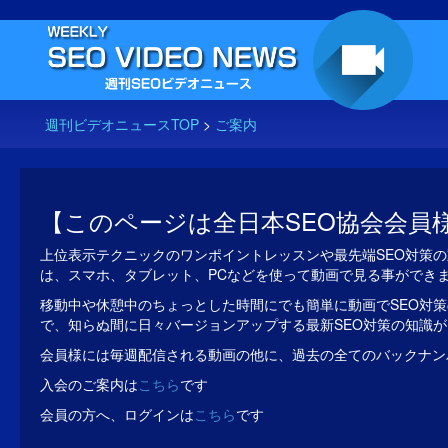
週刊ビデオニュースTOP
>
ご案内
【このページは全日本SEO協会会員
上位表示テクニックのワンポイントレッスンや最先端SEO対策の
は、スマホ、タブレット、PCなどを使って動画で見る事ができ
移動中や休憩中のちょっとした時間にでも簡単に動画でSEO対策
で、知らぬ間に日々バージョンアップする最新SEO対策の知識
会員様には毎週配信される動画の他に、過去の全てのバックナン
入会のご案内は
こちら
です
会員の方へ、ログインは
こちら
です