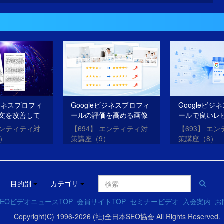
ビジネスプロフィ
Googleビジネスプロフィ
Googleビジ
文を改善して
ールの評価を高める画像
ールで良いレ
O・AIOを成功
を投稿する方法
を獲得する方
エンティティ対
【694】 エンティティ対
【693】 エ
0）
策講座（9）
策講座（8）
目的別
カテゴリ
EOビデオニュースTOP
会員サイトTOP
セミナービデオ
入会案内
お
Copyright(C) 1996-2026 (社)全日本SEO協会 All Rights Reserved.