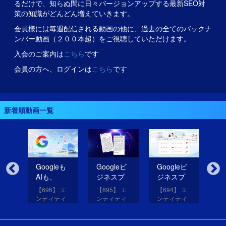
るだけで、知らぬ間に日々バージョンアップする最新SEO対
策の知識がどんどん増えていきます。
会員様には毎週配信される動画の他に、過去の全てのバックナ
ンバー動画（２００本超）をご視聴していただけます。
入会のご案内は
こちら
です
会員の方へ、ログインは
こちら
です
新着順動画一覧
無
Googleも
Googleビ
Googleビ
Go
だ
AIも、
ジネスプ
ジネスプ
ジ
イ
SNSのコ
ロフィー
ロフィー
ロ
【696】 エ
【695】 エ
【694】 エ
【6
コを見て
ルの紹介
ルの評価
ル
アッ
ンティティ
ンティティ
ンティティ
ン
eは
いる！
文を改善
を高める
レ
と
対策講座
対策講座
対策講座
対
（11）
（10）
（9）
（
して
画像を投
だ