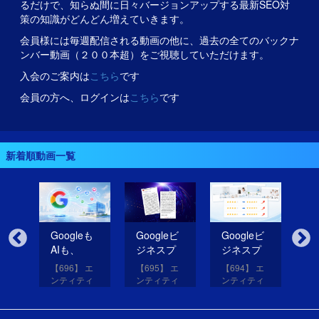
るだけで、知らぬ間に日々バージョンアップする最新SEO対
策の知識がどんどん増えていきます。
会員様には毎週配信される動画の他に、過去の全てのバックナ
ンバー動画（２００本超）をご視聴していただけます。
入会のご案内は
こちら
です
会員の方へ、ログインは
こちら
です
新着順動画一覧
無
Googleも
Googleビ
Googleビ
Go
だ
AIも、
ジネスプ
ジネスプ
ジ
イ
SNSのコ
ロフィー
ロフィー
ロ
【696】 エ
【695】 エ
【694】 エ
【6
コを見て
ルの紹介
ルの評価
ル
アッ
ンティティ
ンティティ
ンティティ
ン
eは
いる！
文を改善
を高める
レ
と
対策講座
対策講座
対策講座
対
（11）
（10）
（9）
（
して
画像を投
だ