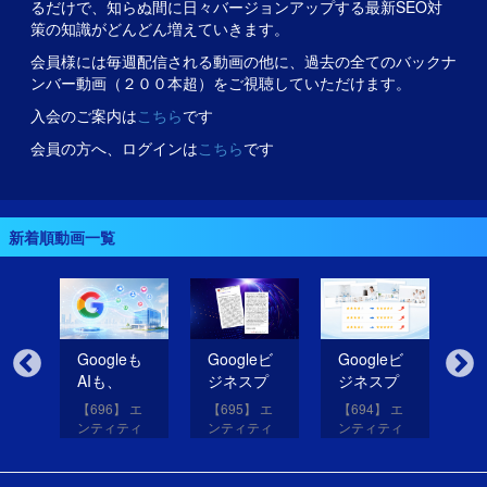
るだけで、知らぬ間に日々バージョンアップする最新SEO対
策の知識がどんどん増えていきます。
会員様には毎週配信される動画の他に、過去の全てのバックナ
ンバー動画（２００本超）をご視聴していただけます。
入会のご案内は
こちら
です
会員の方へ、ログインは
こちら
です
新着順動画一覧
無
Googleも
Googleビ
Googleビ
Go
だ
AIも、
ジネスプ
ジネスプ
ジ
イ
SNSのコ
ロフィー
ロフィー
ロ
【696】 エ
【695】 エ
【694】 エ
【6
コを見て
ルの紹介
ルの評価
ル
アッ
ンティティ
ンティティ
ンティティ
ン
eは
いる！
文を改善
を高める
レ
と
対策講座
対策講座
対策講座
対
（11）
（10）
（9）
（
して
画像を投
だ