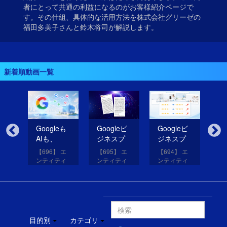
者にとって共通の利益になるのがお客様紹介ページで
す。その仕組、具体的な活用方法を株式会社グリーゼの
福田多美子さんと鈴木将司が解説します。
新着順動画一覧
無
Googleも
Googleビ
Googleビ
Go
だ
AIも、
ジネスプ
ジネスプ
ジ
イ
SNSのコ
ロフィー
ロフィー
ロ
【696】 エ
【695】 エ
【694】 エ
【6
コを見て
ルの紹介
ルの評価
ル
アッ
ンティティ
ンティティ
ンティティ
ン
eは
いる！
文を改善
を高める
レ
と
対策講座
対策講座
対策講座
対
（11）
（10）
（9）
（
して
画像を投
だ
SEO・
稿する方
得
MEO・
法
法
AIOを成功
させる方
目的別
カテゴリ