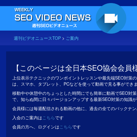
週刊ビデオニュースTOP
>
ご案内
【このページは全日本SEO協会会員
上位表示テクニックのワンポイントレッスンや最先端SEO対策の
は、スマホ、タブレット、PCなどを使って動画で見る事ができ
移動中や休憩中のちょっとした時間にでも簡単に動画でSEO対策
で、知らぬ間に日々バージョンアップする最新SEO対策の知識
会員様には毎週配信される動画の他に、過去の全てのバックナン
入会のご案内は
こちら
です
会員の方へ、ログインは
こちら
です