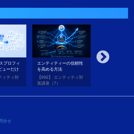
ネスプロフィ
エンティティーの信頼性
内部対策も外部
ビューだけ
を高める方法
璧にやったのに
法
がらない理由と
ンティティ対
【692】 エンティティ対
【691】 エンテ
策講座（7）
策講座（6）
問合せ