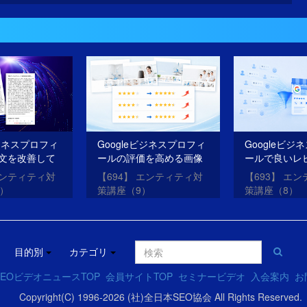
ビジネスプロフィ
Googleビジネスプロフィ
Googleビジ
文を改善して
ールの評価を高める画像
ールで良いレ
O・AIOを成功
を投稿する方法
を獲得する方
エンティティ対
【694】 エンティティ対
【693】 エ
0）
策講座（9）
策講座（8）
目的別
カテゴリ
EOビデオニュースTOP
会員サイトTOP
セミナービデオ
入会案内
お
Copyright(C) 1996-2026 (社)全日本SEO協会 All Rights Reserved.