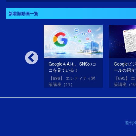
新着順動画一覧
いSEOだけのサ
GoogleもAIも、SNSのコ
Google
oogleは許さな
コを見ている！
ールの紹介
SEO・ME
oogleアップデー
【696】 エンティティ対
【695】 
させる方法
？
策講座（11）
策講座（1
週刊S