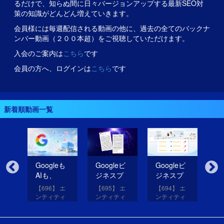
るだけで、知らぬ間に日々バージョンアップする最新SEO対
策の知識がどんどん増えていきます。
会員様には毎週配信される動画の他に、過去の全てのバックナ
ンバー動画（２００本超）をご視聴していただけます。
入会のご案内は
こちら
です
会員の方へ、ログインは
こちら
です
新着順動画一覧
無
Googleも
Googleビ
Googleビ
Go
だ
AIも、
ジネスプ
ジネスプ
ジ
イ
SNSのコ
ロフィー
ロフィー
ロ
【696】 エ
【695】 エ
【694】 エ
【6
コを見て
ルの紹介
ルの評価
ル
アッ
ンティティ
ンティティ
ンティティ
ン
eは
いる！
文を改善
を高める
レ
と
対策講座
対策講座
対策講座
対
（11）
（10）
（9）
（
して
画像を投
だ