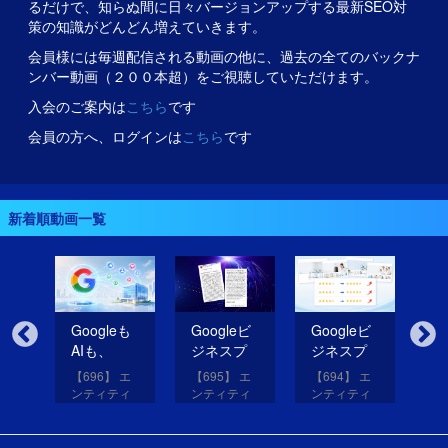
るだけで、知らぬ間に日々バージョンアップする最新SEO対
策の知識がどんどん増えていきます。
会員様には毎週配信される動画の他に、過去の全てのバックナ
ンバー動画（２００本超）をご視聴していただけます。
入会のご案内は
こちら
です
会員の方へ、ログインは
こちら
です
新着順動画一覧
無
Googleも
Googleビ
Googleビ
Go
だ
AIも、
ジネスプ
ジネスプ
ジ
イ
SNSのコ
ロフィー
ロフィー
ロ
【696】 エ
【695】 エ
【694】 エ
【6
コを見て
ルの紹介
ルの評価
ル
アッ
ンティティ
ンティティ
ンティティ
ン
eは
いる！
文を改善
を高める
レ
と
対策講座
対策講座
対策講座
対
（11）
（10）
（9）
（
して
画像を投
だ