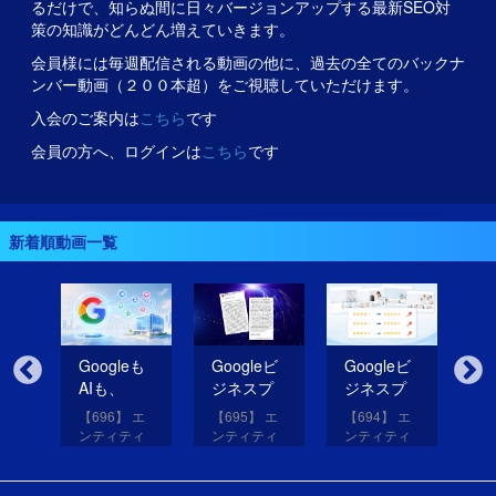
るだけで、知らぬ間に日々バージョンアップする最新SEO対
策の知識がどんどん増えていきます。
会員様には毎週配信される動画の他に、過去の全てのバックナ
ンバー動画（２００本超）をご視聴していただけます。
入会のご案内は
こちら
です
会員の方へ、ログインは
こちら
です
新着順動画一覧
無
Googleも
Googleビ
Googleビ
Go
だ
AIも、
ジネスプ
ジネスプ
ジ
イ
SNSのコ
ロフィー
ロフィー
ロ
【696】 エ
【695】 エ
【694】 エ
【6
コを見て
ルの紹介
ルの評価
ル
アッ
ンティティ
ンティティ
ンティティ
ン
eは
いる！
文を改善
を高める
レ
と
対策講座
対策講座
対策講座
対
（11）
（10）
（9）
（
して
画像を投
だ