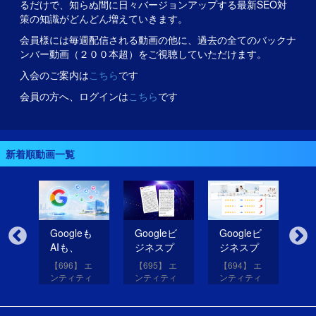
るだけで、知らぬ間に日々バージョンアップする最新SEO対
策の知識がどんどん増えていきます。
会員様には毎週配信される動画の他に、過去の全てのバックナ
ンバー動画（２００本超）をご視聴していただけます。
入会のご案内は
こちら
です
会員の方へ、ログインは
こちら
です
新着順動画一覧
無
Googleも
Googleビ
Googleビ
Go
だ
AIも、
ジネスプ
ジネスプ
ジ
イ
SNSのコ
ロフィー
ロフィー
ロ
【696】 エ
【695】 エ
【694】 エ
【6
コを見て
ルの紹介
ルの評価
ル
アッ
ンティティ
ンティティ
ンティティ
ン
eは
いる！
文を改善
を高める
レ
と
対策講座
対策講座
対策講座
対
（11）
（10）
（9）
（
して
画像を投
だ