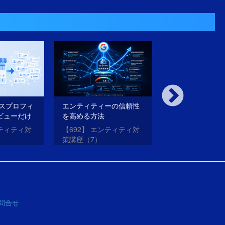
ネスプロフィ
エンティティーの信頼性
内部対策も外部
ビューだけ
を高める方法
璧にやったのに
法
がらない理由と
ンティティ対
【692】 エンティティ対
【691】 エンテ
策講座（7）
策講座（6）
問合せ