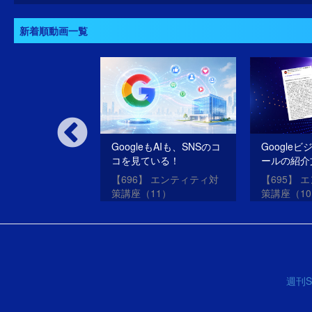
新着順動画一覧
いSEOだけのサ
GoogleもAIも、SNSのコ
Google
oogleは許さな
コを見ている！
ールの紹介
SEO・ME
oogleアップデー
【696】 エンティティ対
【695】 
させる方法
？
策講座（11）
策講座（1
週刊S