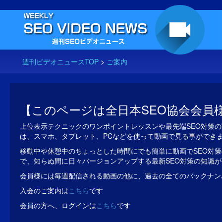
週刊ビデオニュースTOP
>
ご案内
【このページは全日本SEO協会会員
上位表示テクニックのワンポイントレッスンや最先端SEO対策の
は、スマホ、タブレット、PCなどを使って動画で見る事ができ
移動中や休憩中のちょっとした時間にでも簡単に動画でSEO対策
で、知らぬ間に日々バージョンアップする最新SEO対策の知識
会員様には毎週配信される動画の他に、過去の全てのバックナン
入会のご案内は
こちら
です
会員の方へ、ログインは
こちら
です