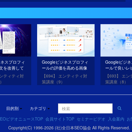
ビジネスプロフィ
Googleビジネスプロフィ
Googleビジ
文を改善して
ールの評価を高める画像
ールで良いレ
O・AIOを成功
を投稿する方法
を獲得する方
エンティティ対
【694】 エンティティ対
【693】 エ
0）
策講座（9）
策講座（8）
目的別
カテゴリ
EOビデオニュースTOP
会員サイトTOP
セミナービデオ
入会案内
お
Copyright(C) 1996-2026 (社)全日本SEO協会 All Rights Reserved.