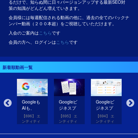
るだけで、知らぬ間に日々バージョンアップする最新SEO対
策の知識がどんどん増えていきます。
会員様には毎週配信される動画の他に、過去の全てのバックナ
ンバー動画（２００本超）をご視聴していただけます。
入会のご案内は
こちら
です
会員の方へ、ログインは
こちら
です
新着順動画一覧
無
Googleも
Googleビ
Googleビ
Go
だ
AIも、
ジネスプ
ジネスプ
ジ
イ
SNSのコ
ロフィー
ロフィー
ロ
【696】 エ
【695】 エ
【694】 エ
【6
コを見て
ルの紹介
ルの評価
ル
アッ
ンティティ
ンティティ
ンティティ
ン
eは
いる！
文を改善
を高める
レ
と
対策講座
対策講座
対策講座
対
（11）
（10）
（9）
（
して
画像を投
だ