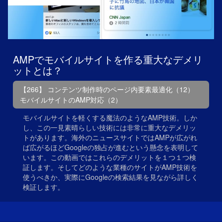
AMPでモバイルサイトを作る重大なデメリ
ットとは？
【266】 コンテンツ制作時のページ内要素最適化（12）
モバイルサイトのAMP対応（2）
モバイルサイトを軽くする魔法のようなAMP技術。しか
し、この一見素晴らしい技術には非常に重大なデメリッ
トがあります。海外のニュースサイトではAMPが広がれ
ば広がるほどGoogleの独占が進むという懸念を表明して
います。この動画ではこれらのデメリットを１つ１つ検
証します。そしてどのような業種のサイトがAMP技術を
使うべきか、実際にGoogleの検索結果を見ながら詳しく
検証します。