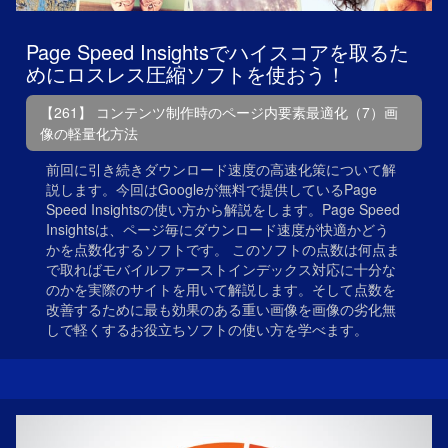
Page Speed Insightsでハイスコアを取るた
めにロスレス圧縮ソフトを使おう！
【261】 コンテンツ制作時のページ内要素最適化（7）画
像の軽量化方法
前回に引き続きダウンロード速度の高速化策について解
説します。今回はGoogleが無料で提供しているPage
Speed Insightsの使い方から解説をします。Page Speed
Insightsは、ページ毎にダウンロード速度が快適かどう
かを点数化するソフトです。 このソフトの点数は何点ま
で取ればモバイルファーストインデックス対応に十分な
のかを実際のサイトを用いて解説します。そして点数を
改善するために最も効果のある重い画像を画像の劣化無
しで軽くするお役立ちソフトの使い方を学べます。