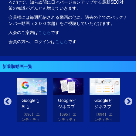
るだけで、知らぬ間に日々バージョンアップする最新SEO対
策の知識がどんどん増えていきます。
会員様には毎週配信される動画の他に、過去の全てのバックナ
ンバー動画（２００本超）をご視聴していただけます。
入会のご案内は
こちら
です
会員の方へ、ログインは
こちら
です
新着順動画一覧
無
Googleも
Googleビ
Googleビ
Go
だ
AIも、
ジネスプ
ジネスプ
ジ
イ
SNSのコ
ロフィー
ロフィー
ロ
【696】 エ
【695】 エ
【694】 エ
【6
コを見て
ルの紹介
ルの評価
ル
アッ
ンティティ
ンティティ
ンティティ
ン
eは
いる！
文を改善
を高める
レ
と
対策講座
対策講座
対策講座
対
（11）
（10）
（9）
（
して
画像を投
だ