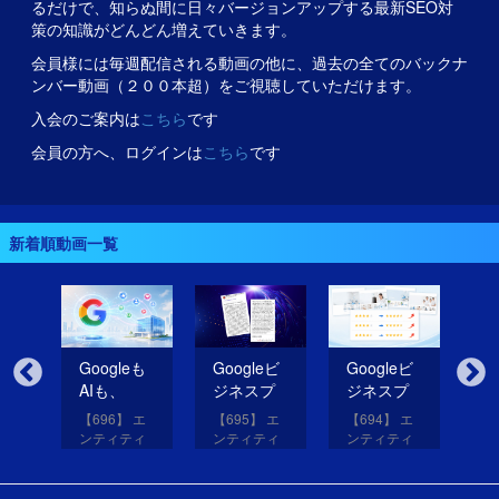
るだけで、知らぬ間に日々バージョンアップする最新SEO対
策の知識がどんどん増えていきます。
会員様には毎週配信される動画の他に、過去の全てのバックナ
ンバー動画（２００本超）をご視聴していただけます。
入会のご案内は
こちら
です
会員の方へ、ログインは
こちら
です
新着順動画一覧
無
Googleも
Googleビ
Googleビ
Go
だ
AIも、
ジネスプ
ジネスプ
ジ
イ
SNSのコ
ロフィー
ロフィー
ロ
【696】 エ
【695】 エ
【694】 エ
【6
コを見て
ルの紹介
ルの評価
ル
アッ
ンティティ
ンティティ
ンティティ
ン
eは
いる！
文を改善
を高める
レ
と
対策講座
対策講座
対策講座
対
（11）
（10）
（9）
（
して
画像を投
だ