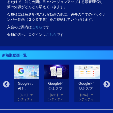
るだけで、知らぬ間に日々バージョンアップする最新SEO対
策の知識がどんどん増えていきます。
会員様には毎週配信される動画の他に、過去の全てのバックナ
ンバー動画（２００本超）をご視聴していただけます。
入会のご案内は
こちら
です
会員の方へ、ログインは
こちら
です
新着順動画一覧
無
Googleも
Googleビ
Googleビ
Go
だ
AIも、
ジネスプ
ジネスプ
ジ
イ
SNSのコ
ロフィー
ロフィー
ロ
【696】 エ
【695】 エ
【694】 エ
【6
コを見て
ルの紹介
ルの評価
ル
アッ
ンティティ
ンティティ
ンティティ
ン
eは
いる！
文を改善
を高める
レ
と
対策講座
対策講座
対策講座
対
（11）
（10）
（9）
（
して
画像を投
だ