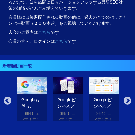
るだけで、知らぬ間に日々バージョンアップする最新SEO対
策の知識がどんどん増えていきます。
会員様には毎週配信される動画の他に、過去の全てのバックナ
ンバー動画（２００本超）をご視聴していただけます。
入会のご案内は
こちら
です
会員の方へ、ログインは
こちら
です
新着順動画一覧
無
Googleも
Googleビ
Googleビ
Go
だ
AIも、
ジネスプ
ジネスプ
ジ
イ
SNSのコ
ロフィー
ロフィー
ロ
【696】 エ
【695】 エ
【694】 エ
【6
コを見て
ルの紹介
ルの評価
ル
アッ
ンティティ
ンティティ
ンティティ
ン
eは
いる！
文を改善
を高める
レ
と
対策講座
対策講座
対策講座
対
（11）
（10）
（9）
（
して
画像を投
だ