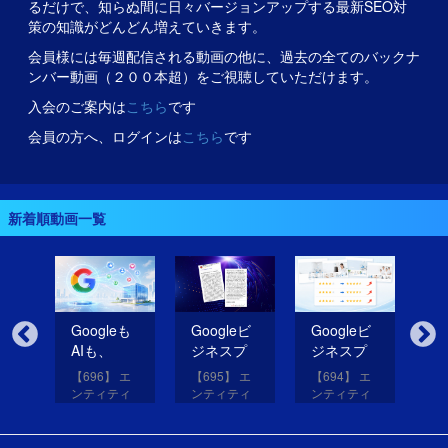
るだけで、知らぬ間に日々バージョンアップする最新SEO対
策の知識がどんどん増えていきます。
会員様には毎週配信される動画の他に、過去の全てのバックナ
ンバー動画（２００本超）をご視聴していただけます。
入会のご案内は
こちら
です
会員の方へ、ログインは
こちら
です
新着順動画一覧
無
Googleも
Googleビ
Googleビ
Go
だ
AIも、
ジネスプ
ジネスプ
ジ
イ
SNSのコ
ロフィー
ロフィー
ロ
【696】 エ
【695】 エ
【694】 エ
【6
コを見て
ルの紹介
ルの評価
ル
アッ
ンティティ
ンティティ
ンティティ
ン
eは
いる！
文を改善
を高める
レ
と
対策講座
対策講座
対策講座
対
（11）
（10）
（9）
（
して
画像を投
だ