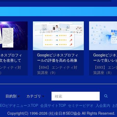
ビジネスプロフィ
Googleビジネスプロフィ
Googleビジ
文を改善して
ールの評価を高める画像
ールで良いレ
O・AIOを成功
を投稿する方法
を獲得する方
エンティティ対
【694】 エンティティ対
【693】 エ
0）
策講座（9）
策講座（8）
目的別
カテゴリ
EOビデオニュースTOP
会員サイトTOP
セミナービデオ
入会案内
お
Copyright(C) 1996-2026 (社)全日本SEO協会 All Rights Reserved.