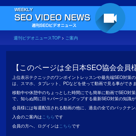
週刊ビデオニュースTOP
>
ご案内
【このページは全日本SEO協会会員
上位表示テクニックのワンポイントレッスンや最先端SEO対策の
は、スマホ、タブレット、PCなどを使って動画で見る事ができ
移動中や休憩中のちょっとした時間にでも簡単に動画でSEO対策
で、知らぬ間に日々バージョンアップする最新SEO対策の知識
会員様には毎週配信される動画の他に、過去の全てのバックナン
入会のご案内は
こちら
です
会員の方へ、ログインは
こちら
です