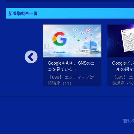
新着順動画一覧
いSEOだけのサ
GoogleもAIも、SNSのコ
Google
oogleは許さな
コを見ている！
ールの紹介
SEO・ME
oogleアップデー
【696】 エンティティ対
【695】 
させる方法
？
策講座（11）
策講座（1
週刊S