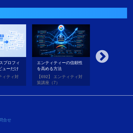
ネスプロフィ
エンティティーの信頼性
内部対策も外部
ビューだけ
を高める方法
璧にやったのに
法
がらない理由と
ンティティ対
【692】 エンティティ対
【691】 エンテ
策講座（7）
策講座（6）
問合せ