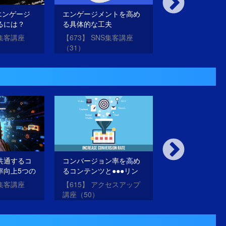
 でエンゲージ
エンゲージメントを高め
エンゲージメン
るには？
る具体的な工夫
る考え方と投稿
て方
S集客講座
【673】 SNS集客講座
【672】 SNS集
（31）
（30）
共通するコ
コンバージョン率を高め
CTAと●●●の内
率向上5つの
るコンテンツと●●●リン
ていないと信頼
クとは？
う！？
S集客講座
【615】 アクセスアップ
【614】 アクセ
講座（50）
講座（49）