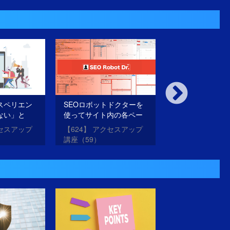
1）
アップストアでの検索キ
測（2）
ーワード
スペリエン
SEOロボットドクターを
ノイズを減らし
ない」と
使ってサイト内の各ペー
を上げるには？
味とは？
ジの品質をチェックする
クセスアップ
【624】 アクセスアップ
【616】 アクセ
方法
講座（59）
講座（51）