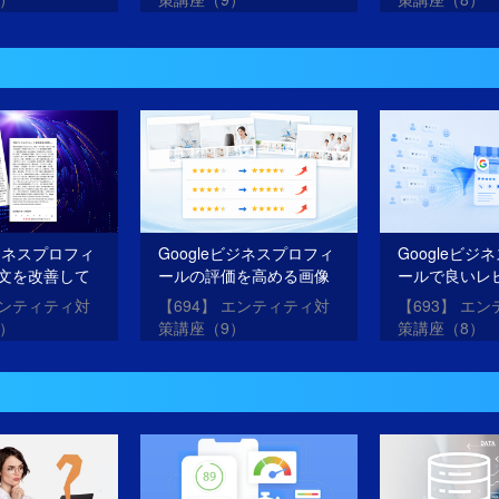
ビジネスプロフィ
Googleビジネスプロフィ
Googleビジ
文を改善して
ールの評価を高める画像
ールで良いレ
O・AIOを成功
を投稿する方法
を獲得する方
エンティティ対
【694】 エンティティ対
【693】 エ
0）
策講座（9）
策講座（8）