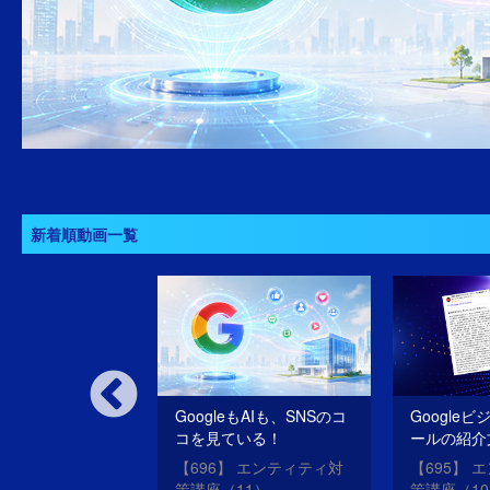
新着順動画一覧
いSEOだけのサ
GoogleもAIも、SNSのコ
Google
oogleは許さな
コを見ている！
ールの紹介
SEO・ME
oogleアップデー
【696】 エンティティ対
【695】 
させる方法
？
策講座（11）
策講座（1