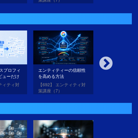
ネスプロフィ
エンティティーの信頼性
内部対策も外部
ビューだけ
を高める方法
璧にやったのに
法
がらない理由と
ンティティ対
【692】 エンティティ対
【691】 エンテ
策講座（7）
策講座（6）