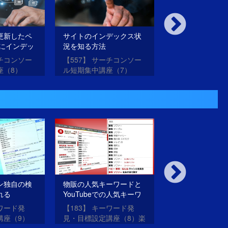
更新したペ
サイトのインデックス状
「クエリ」の絞
eにインデッ
況を知る方法
能でわかること
うには？
ーチコンソー
【557】 サーチコンソー
【556】 サーチ
座（8）
ル短期集中講座（7）
ル短期集中講座（
ン独自の検
物販の人気キーワードと
Google検索キ
れる
YouTubeでの人気キーワ
測のデータを自
ーワードアド
ードも分かるキーワード
に反映する方法
ーワード発
【183】 キーワード発
【182】 キーワ
」
サジェストツール
講座（9）
見・目標設定講座（8）楽
見・目標設定講座
ワードアドバ
天・amazon・YouTube・
Google検索キ