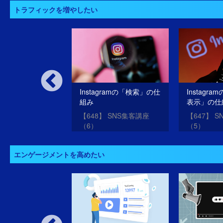
トラフィックを増やしたい
ーウェブを使うと
Instagramの「検索」の仕
Instagr
ルサイトのアクセ
組み
表示」の仕
が分かる
 トラフィック測定
【648】 SNS集客講座
【647】 
で競合他社を観察
（6）
（5）
エンゲージメントを高めたい