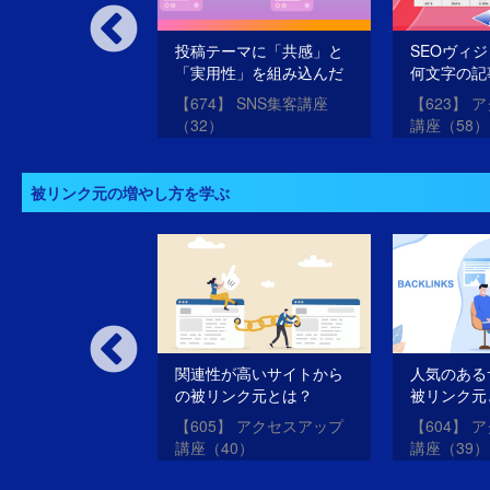
ンツの「ネタの探
投稿テーマに「共感」と
SEOヴィ
「実用性」を組み込んだ
何文字の記
実例
位表示する
 コンテンツライテ
【674】 SNS集客講座
【623】 
（32）
講座（58）
被リンク元の増やし方を学ぶ
を張る企業も張ら
関連性が高いサイトから
人気のある
業も得するお客様
の被リンク元とは？
被リンク元
例ページとは？
 リンクバラエティ
【605】 アクセスアップ
【604】 
お客様紹介・事例ペ
講座（40）
講座（39）