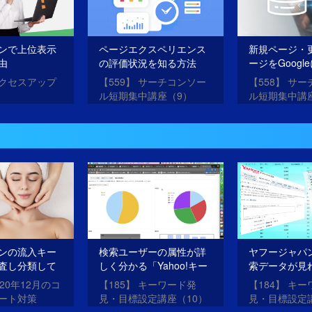
ンで上位表示
ページエクスペリエンス
新規ページ・
由
の評価状況を知る方法
ージをGoogl
クスしてもら
アクセスアップ
【559】 サーチコンソー
【558】 サ
ル短期集中講座（9）
ル短期集中講
ンの流入キー
検索ユーザーの属性が詳
ヤフージャパ
査し分類して
しく分かる「Yahoo!キー
索データが見
こととは？
ワードアドバイスツー
「Yahoo!キ
020年12月のコ
【185】 キーワード発
【184】 キ
ル」
バイスツール
ート対策
見・目標設定講座（10）
見・目標設定
Yahoo!キーワードアドバ
Yahoo!キー