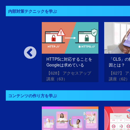
内部対策テクニックを学ぶ
ォメーションアー
HTTPSに対応することを
「CLS」
チャー
Googleは求めている
因とは？
 米国最新情報
【628】 アクセスアップ
【627】 
Z Live（7）次世代
講座（63）
講座（62）
構造（1）
コンテンツの作り方を学ぶ