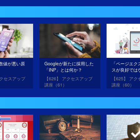
イスツール（2）
イスツール（
の数値が悪い原
Googleが新たに採用した
「ページエク
「INP」とは何か？
スが良好では
「LCP」の意
アクセスアップ
【626】 アクセスアップ
【625】 ア
講座（61）
講座（60）