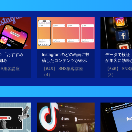
amの 「おすすめ
Instagramのどの画面に投
データで検証！
組み
稿したコンテンツが表示
が集客に効果
されるのか？
か？
SNS集客講座
【646】 SNS集客講座
【645】 SN
（4）
（3）