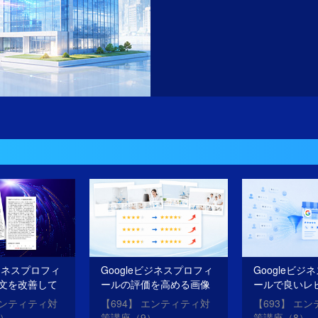
ビジネスプロフィ
Googleビジネスプロフィ
Googleビジ
文を改善して
ールの評価を高める画像
ールで良いレ
O・AIOを成功
を投稿する方法
を獲得する方
エンティティ対
【694】 エンティティ対
【693】 エ
0）
策講座（9）
策講座（8）