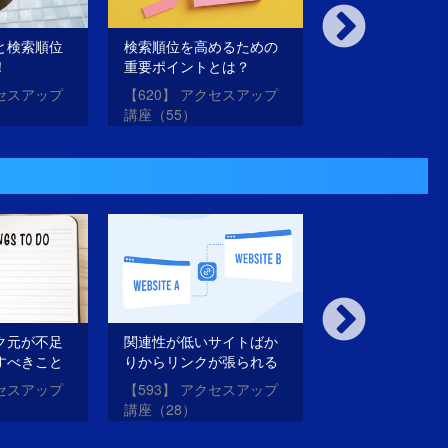
と検索順位
検索順位を高めるための
品質が高い記事
！
重要ポイントとは？
記事かを分ける
は？
クセスアップ
【620】 アクセスアップ
【619】 アクセ
講座（55）
講座（54）
ク元が不足
関連性が低いサイトばか
サーチコンソー
すべきこと
りからリンクが張られる
と自社サイトの
とSEOにマイナスにな
元がわかる！
クセスアップ
【593】 アクセスアップ
【564】 サーチ
る！
講座（28）
ル短期集中講座（