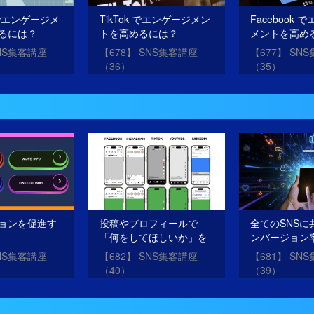
e でエンゲージメ
TikTok でエンゲージメン
Facebook
るには？
トを高めるには？
メントを高め
SNS集客講座
【678】 SNS集客講座
【677】 SN
（36）
（35）
ョンを促進す
投稿やプロフィールで
全てのSNSに
「何をしてほしいか」を
ンバージョン
明確に伝えよう！
原則
SNS集客講座
【682】 SNS集客講座
【681】 SN
（40）
（39）