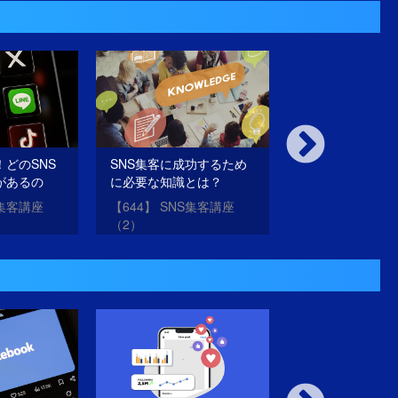
どのSNS
SNS集客に成功するため
SNSは圧倒的に
があるの
に必要な知識とは？
立つプラットフ
だ！
S集客講座
【644】 SNS集客講座
【643】 SNS集
（2）
（1）