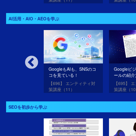
AI活用・AIO・AEOを学ぶ
運営すると
GoogleもAIも、SNSのコ
Google
PTなどのAIに取り
コを見ている！
ールの紹介
もらいやすくな
SEO・ME
 SNS集客講座
【696】 エンティティ対
【695】 
させる方法
策講座（11）
策講座（1
SEOを初歩から学ぶ