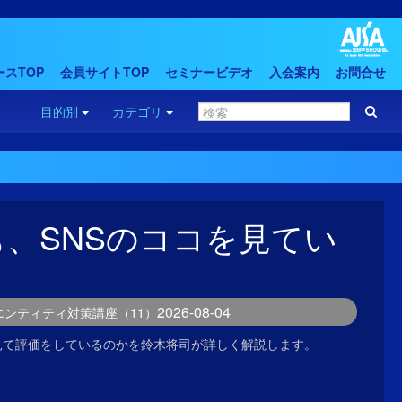
スTOP
会員サイトTOP
セミナービデオ
入会案内
お問合せ
目的別
カテゴリ
AIも、SNSのココを見てい
2026-08-04
 エンティティ対策講座（11）
どこを見て評価をしているのかを鈴木将司が詳しく解説します。