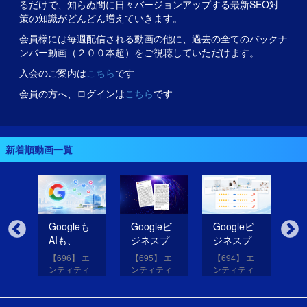
るだけで、知らぬ間に日々バージョンアップする最新SEO対
策の知識がどんどん増えていきます。
会員様には毎週配信される動画の他に、過去の全てのバックナ
ンバー動画（２００本超）をご視聴していただけます。
入会のご案内は
こちら
です
会員の方へ、ログインは
こちら
です
新着順動画一覧
無
Googleも
Googleビ
Googleビ
Go
だ
AIも、
ジネスプ
ジネスプ
ジ
イ
SNSのコ
ロフィー
ロフィー
ロ
【696】 エ
【695】 エ
【694】 エ
【6
コを見て
ルの紹介
ルの評価
ル
アッ
ンティティ
ンティティ
ンティティ
ン
eは
いる！
文を改善
を高める
レ
と
対策講座
対策講座
対策講座
対
（11）
（10）
（9）
（
して
画像を投
だ