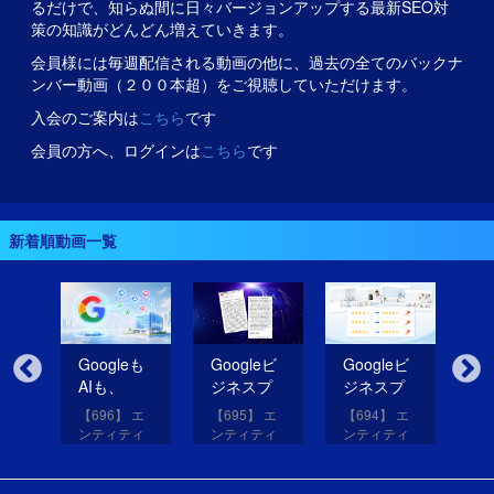
るだけで、知らぬ間に日々バージョンアップする最新SEO対
策の知識がどんどん増えていきます。
会員様には毎週配信される動画の他に、過去の全てのバックナ
ンバー動画（２００本超）をご視聴していただけます。
入会のご案内は
こちら
です
会員の方へ、ログインは
こちら
です
新着順動画一覧
無
Googleも
Googleビ
Googleビ
Go
だ
AIも、
ジネスプ
ジネスプ
ジ
イ
SNSのコ
ロフィー
ロフィー
ロ
【696】 エ
【695】 エ
【694】 エ
【6
コを見て
ルの紹介
ルの評価
ル
アッ
ンティティ
ンティティ
ンティティ
ン
eは
いる！
文を改善
を高める
レ
と
対策講座
対策講座
対策講座
対
（11）
（10）
（9）
（
して
画像を投
だ